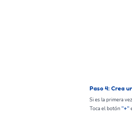
Paso 4: Crea u
Si es la primera ve
Toca el botón
”+”
e