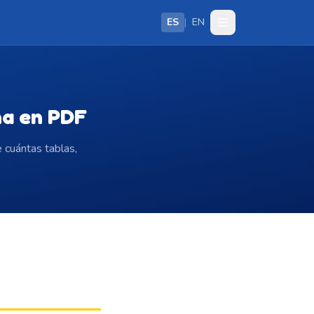
ES
|
EN
na en PDF
 cuántas tablas,